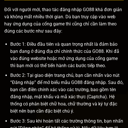
Đối với người mới, thao tác đăng nhập GO88 khá đơn giản
và không mất nhiều thời gian. Dù bạn truy cập vào web
hay ứng dụng của cổng game thì cũng chỉ cần làm theo
đúng các bước như sau đây:
Bước 1: Điều đầu tiên và quan trọng nhất là đảm bảo
bạn đang ở đúng địa chỉ chính thức của GO88. Khi đã
vào đúng website hoặc mở ứng dụng của cổng game
thì bạn mới có thể tiến hành các bước tiếp theo.
Bước 2: Tại giao diện trang chủ, bạn cần nhấn vào nút
“Đăng nhập” để mở biểu mẫu GO88 đăng nhập. Sau đó,
bạn cần điền chính xác vào các trường, bao gồm tên
đăng nhập, mật khẩu và mã xác thực (Captcha). Hệ
thống có phân biệt chữ hoa, chữ thường và ký tự đặc
biệt nên bạn cần đặc biệt chú ý.
Bước 3: Sau khi hoàn tất các trường thông tin, bạn nhấn