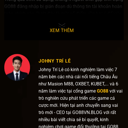
GO88 đăng nhập bị gián đoạn dù thông tin tài khoản hoàn
toàn chính xác. Dưới đây là một số điểm cần lưu ý để việc
đăng nhập vào tài khoản tại cổng game diễn ra ổn định
hơn.
XEM THÊM
Kiểm tra khả năng truy cập cổng game từ nhà mạng
Một số nhà mạng trong nước có thể hạn chế hoặc chặn
link GO88 đăng nhập theo quy định của nhà nước. Điều
JOHNY TRÍ LÊ
này sẽ khiến trang không tải được hoặc bị đứng ngay từ
Johny Trí Lê có kinh nghiệm làm việc 7
đầu. Cách xử lý phổ biến nhất là đổi sang link dự phòng
năm bên các nhà cái nổi tiếng Châu Âu
của cổng game hoặc sử dụng công cụ đổi DNS miễn phí
như Masion M88, OXBET, KUBET,... và 6
như 1.1.1.1.
năm làm việc tại cổng game
GO88
với vai
trò nghiên cứu phát triển các game cá
Tránh nhập sai thông tin GO88 đăng nhập quá nhiều lần
cược mới. Hiện tại anh chuyển sang vai
GO88 có cơ chế tự động khóa tạm thời nếu phát hiện đăng
trò mới - CEO tại GO88VN.BLOG với rất
nhập sai liên tiếp nhằm bảo vệ tài khoản khỏi truy cập trái
nhiều bài viết chia sẻ bí quyết, kinh
phép. Vì vậy, nếu bạn đã nhập sai 2 đến 3 lần thì không
nghiệm chơi game đổi thưởng tại GO88