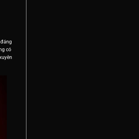
i đáng
ợng có
 xuyên