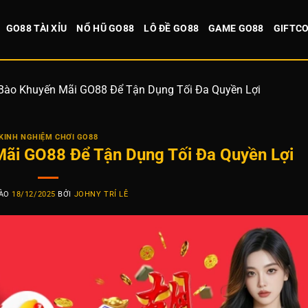
GO88 TÀI XỈU
NỔ HŨ GO88
LÔ ĐỀ GO88
GAME GO88
GIFTC
Bào Khuyến Mãi GO88 Để Tận Dụng Tối Đa Quyền Lợi
KINH NGHIỆM CHƠI GO88
ãi GO88 Để Tận Dụng Tối Đa Quyền Lợi
VÀO
18/12/2025
BỞI
JOHNY TRÍ LÊ