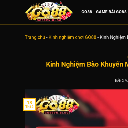
Bỏ
qua
GO88
GAME BÀI GO88
nội
dung
Trang chủ
-
Kinh nghiệm chơi GO88
-
Kinh Nghiệm 
Kinh Nghiệm Bào Khuyến M
ĐĂNG 
18
Th12