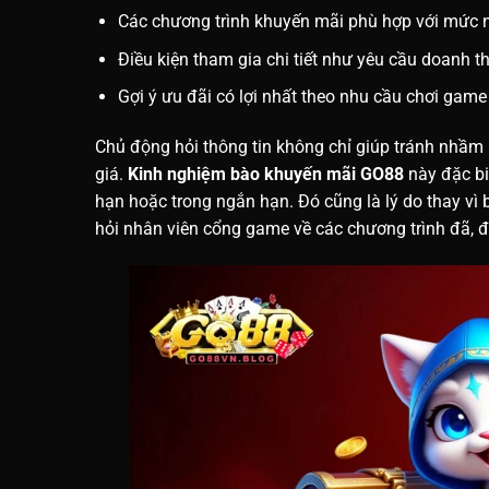
Các chương trình khuyến mãi phù hợp với mức nạp
Điều kiện tham gia chi tiết như yêu cầu doanh th
Gợi ý ưu đãi có lợi nhất theo nhu cầu chơi game 
Chủ động hỏi thông tin không chỉ giúp tránh nhầm
giá.
Kinh nghiệm bào khuyến mãi
GO88
này đặc bi
hạn hoặc trong ngắn hạn. Đó cũng là lý do thay vì
hỏi nhân viên cổng game về các chương trình đã, đa