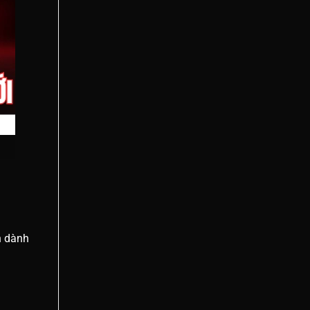
n dành