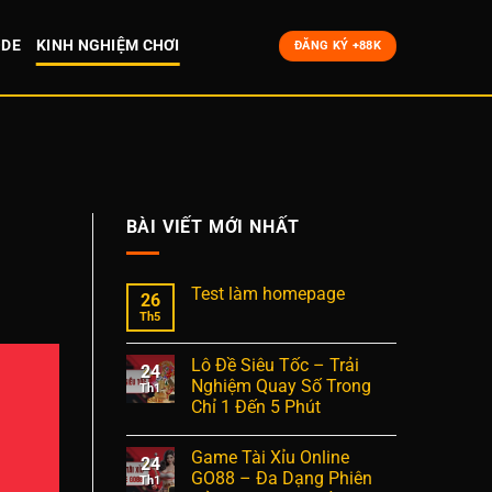
ODE
KINH NGHIỆM CHƠI
ĐĂNG KÝ +88K
BÀI VIẾT MỚI NHẤT
Test làm homepage
26
Th5
Lô Đề Siêu Tốc – Trải
24
Nghiệm Quay Số Trong
Th1
Chỉ 1 Đến 5 Phút
Game Tài Xỉu Online
24
GO88 – Đa Dạng Phiên
Th1