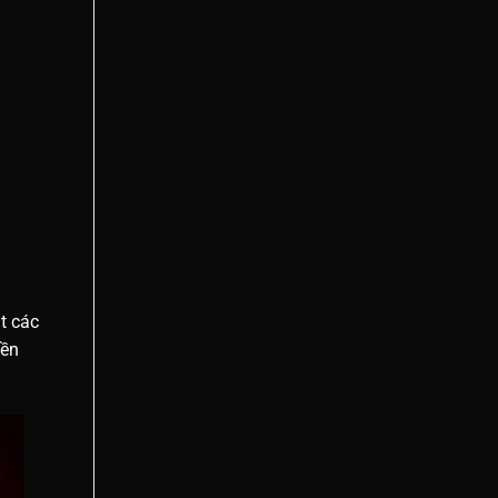
t các
bền