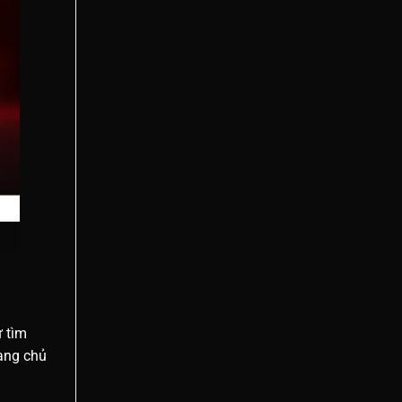
 tìm
rang chủ