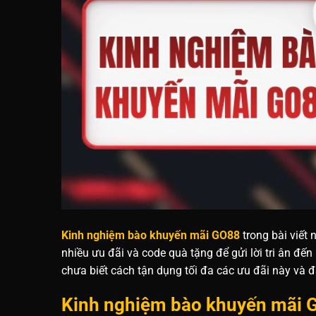
Kinh nghiệm bào khuyến mãi GO88
trong bài viết 
nhiều ưu đãi và code quà tặng để gửi lời tri ân đến n
chưa biết cách tận dụng tối đa các ưu đãi này và đây
Kinh nghiệm bào khuyến mãi G