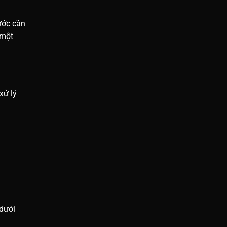
ước cần
 một
xử lý
 dưới