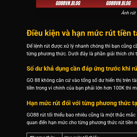
Ảnh rút 
Điều kiện và hạn mức rút tiền
Để lệnh rút được xử lý nhanh chóng thì bạn cũng c
từng phương thức. Dưới đây là phần giải thích chi
Số dư khả dụng cần đáp ứng trước khi r
GO 88 không căn cứ vào tổng số dư hiển thị trên tà
tiền trong ví chính của bạn phải lớn hơn 100K thì 
Hạn mức rút đối với từng phương thức t
GO88 rút tối thiểu bao nhiêu cũng là một thắc mắc
quan đến hạn mức cho từng phương thức rút tiền 