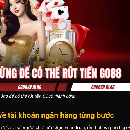
 ứng để có thể rút tiền GO88 thành công
về tài khoản ngân hàng từng bước
ược đa số người chơi lựa chọn vì an toàn, ổn định và phù hợp v