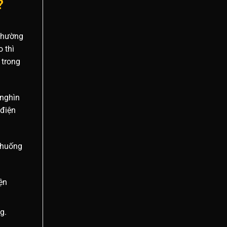
?
 thường
o thì
 trong
 nghìn
 điện
h huống
ện
g.