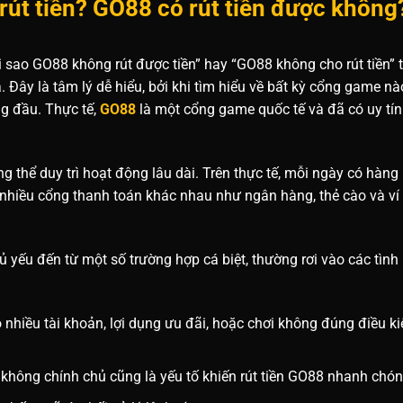
út tiền? GO88 có rút tiền được không
i sao GO88 không rút được tiền” hay “GO88 không cho rút tiền”
. Đây là tâm lý dễ hiểu, bởi khi tìm hiểu về bất kỳ cổng game nà
ng đầu. Thực tế,
GO88
là một cổng game quốc tế và đã có uy tín
g thể duy trì hoạt động lâu dài. Trên thực tế, mỗi ngày có hàng
 nhiều cổng thanh toán khác nhau như ngân hàng, thẻ cào và ví
hủ yếu đến từ một số trường hợp cá biệt, thường rơi vào các tìn
o nhiều tài khoản, lợi dụng ưu đãi, hoặc chơi không đúng điều ki
ản không chính chủ cũng là yếu tố khiến rút tiền GO88 nhanh chón