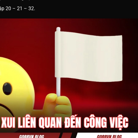
ặp 20 – 21 – 32.