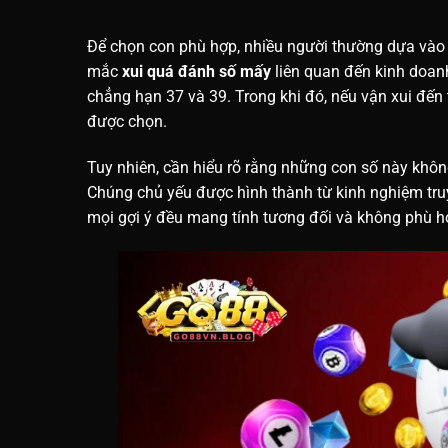
Để chọn con phù hợp, nhiều người thường dựa vào 
mắc
xui quá đánh số mấy
liên quan đến kinh doanh
chẳng hạn 37 và 39. Trong khi đó, nếu vận xui đến
được chọn.
Tuy nhiên, cần hiểu rõ rằng những con số này khôn
Chúng chủ yếu được hình thành từ kinh nghiệm truyề
mọi gợi ý đều mang tính tương đối và không phù hợ