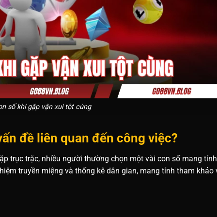
on số khi gặp vận xui tột cùng
ấn đề liên quan đến công việc?
ặp trục trặc, nhiều người thường chọn một vài con số mang tính
ghiệm truyền miệng và thống kê dân gian, mang tính tham khảo 