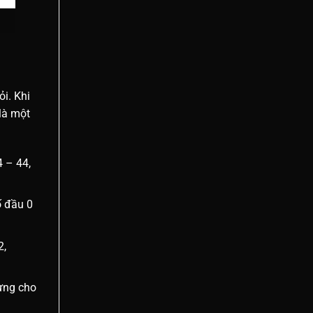
ỏi. Khi
 là một
 – 44,
ố đầu 0
2,
rưng cho