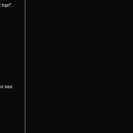
 hạn”.
ư sau: