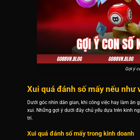
Gợi ý c
Xui quá đánh số mấy nếu như v
Dưới góc nhìn dân gian, khi công việc hay làm ăn g
xui. Những gợi ý dưới đây chủ yếu dựa trên kinh n
trí.
Xui quá đánh số mấy trong kinh doanh