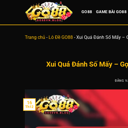
Bỏ
qua
GO88
GAME BÀI GO88
nội
dung
Trang chủ
-
Lô Đề GO88
-
Xui Quá Đánh Số Mấy – 
Xui Quá Đánh Số Mấy – Gợ
ĐĂNG 
16
Th12