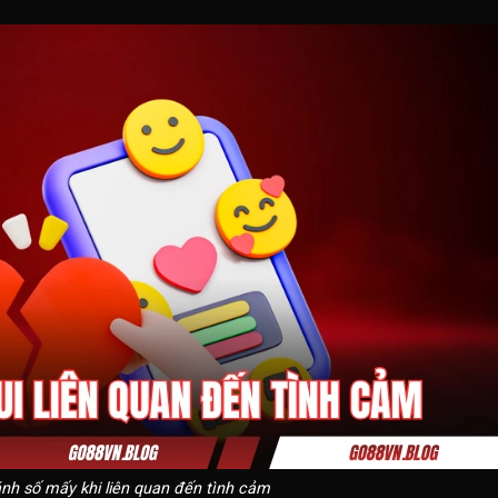
ánh số mấy khi liên quan đến tình cảm