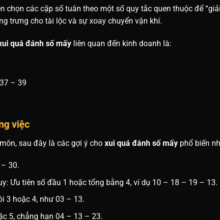
ên chọn các cặp số tuân theo một số quy tắc quen thuộc để “giải
ng trưng cho tài lộc và sự xoay chuyển vận khí.
xui quá đánh số mấy
liên quan đến kinh doanh là:
 37 – 39
ng việc
môn, sau đây là các gợi ý cho
xui quá đánh số mấy
phổ biến nh
 – 30.
: Ưu tiên số đầu 1 hoặc tổng bằng 4, ví dụ 10 – 18 – 19 – 13.
i 3 hoặc 4, như 03 – 13.
oặc 5, chẳng hạn 04 – 13 – 23.