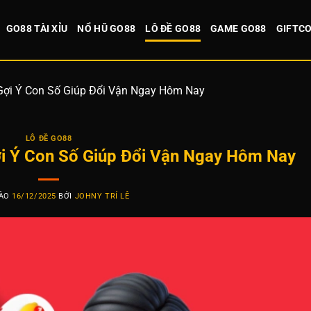
GO88 TÀI XỈU
NỔ HŨ GO88
LÔ ĐỀ GO88
GAME GO88
GIFTC
Gợi Ý Con Số Giúp Đổi Vận Ngay Hôm Nay
LÔ ĐỀ GO88
i Ý Con Số Giúp Đổi Vận Ngay Hôm Nay
VÀO
16/12/2025
BỞI
JOHNY TRÍ LÊ